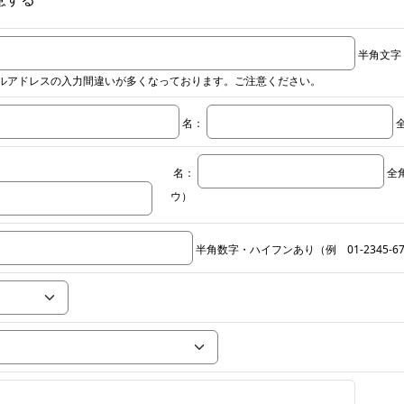
半角文字 (
ルアドレスの入力間違いが多くなっております。ご注意ください。
名：
名：
全
ウ）
半角数字・ハイフンあり（例 01-2345-67