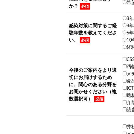
希
か？
必須
3
感染対策に関するご経
3
験年数を教えてくださ
5
い。
1
必須
経
C
汚
今後のご案内をより適
メ
切にお届けするため
食
に、関心のある分野を
I
お聞かせください（複
透
数選択可）
必須
介
該
弊
メ