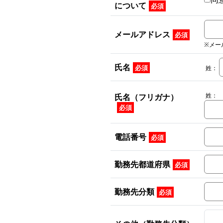
について
必須
メールアドレス
必須
※メー
氏名
必須
姓：
姓：
氏名（フリガナ）
必須
電話番号
必須
勤務先都道府県
必須
勤務先分類
必須