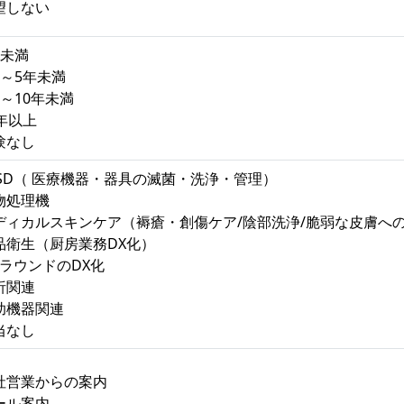
望しない
年未満
年～5年未満
年～10年未満
0年以上
験なし
SSD（ 医療機器・器具の滅菌・洗浄・管理）
物処理機
ディカルスキンケア（褥瘡・創傷ケア/陰部洗浄/脆弱な皮膚へ
品衛生（厨房業務DX化）
CTラウンドのDX化
析関連
助機器関連
当なし
社営業からの案内
ール案内