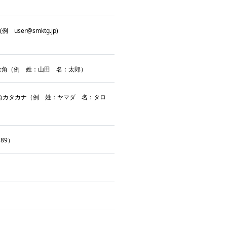
例 user@smktg.jp)
全角（例 姓：山田 名：太郎）
角カタカナ（例 姓：ヤマダ 名：タロ
89）