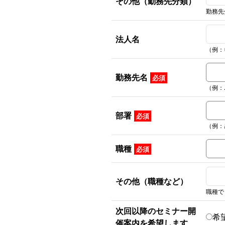
その他（勤務先分類）
勤務先
法人名
（例：
勤務先名
必須
（例：
部署
必須
（例：
職種
必須
その他（職種など）
職種で
次回以降のセミナー開
希
催案内を希望します