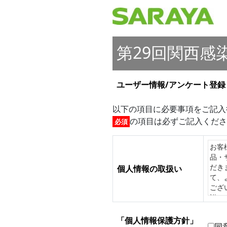
第29回関西
ユーザー情報/アンケート登録
以下の項目に必要事項をご記入
の項目は必ずご記入くださ
必須
お客
品・
だき
個人情報の取扱い
て、
ござ
詳し
「個人情報保護方針」
同